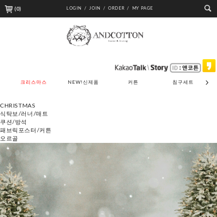
(
0
)
LOGIN /
JOIN /
ORDER /
MY PAGE
크리스마스
NEW!신제품
커튼
침구세트
CHRISTMAS
식탁보/러너/매트
쿠션/방석
패브릭포스터/커튼
오르골