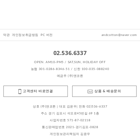
약관
개인정보취급방침
PC 버전
andcotton@naver.com
02.536.6337
OPEN. AM10-PM5 / SAT,SUN, HOLIDAY OFF
농협 301-0286-8346-51 / 신한 100-035-088240
예금주 (주)앤코튼
고객센터 바로연결
상품 & 배송문의
상호 (주)앤코튼 | 대표 김윤우| 전화 02)536-6337
주소 경기 김포시 석모로45번길 69 1층
사업자번호 571-87-02118
통신판매업번호 2021-경기김포-0828
개인정보관리책임자 김윤우