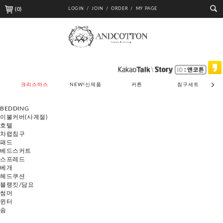
(
0
)
LOGIN /
JOIN /
ORDER /
MY PAGE
크리스마스
NEW!신제품
커튼
침구세트
BEDDING
이불커버(사계절)
호텔
차렵침구
패드
베드스커트
스프레드
베개
헤드쿠션
블랭킷/담요
썸머
윈터
솜