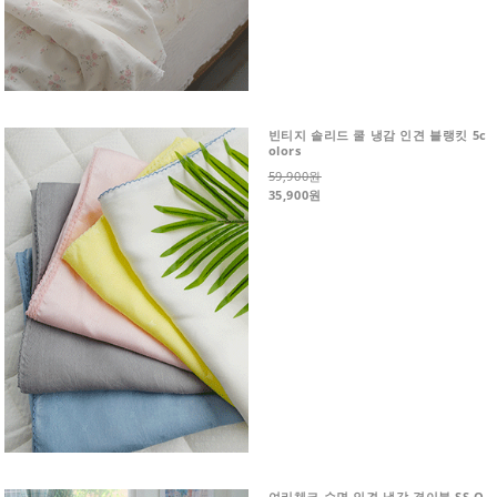
빈티지 솔리드 쿨 냉감 인견 블랭킷 5c
olors
59,900원
35,900원
여리체크 순면 인견 냉감 겹이불 SS Q