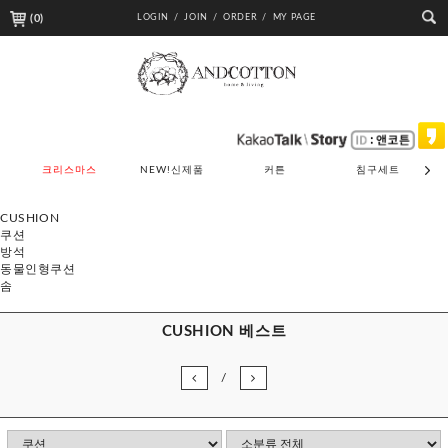
(
0
)
LOGIN /
JOIN /
ORDER /
MY PAGE
크리스마스
NEW!신제품
커튼
침구세트
CUSHION
쿠션
방석
동물인형쿠션
솜
CUSHION 베스트
/