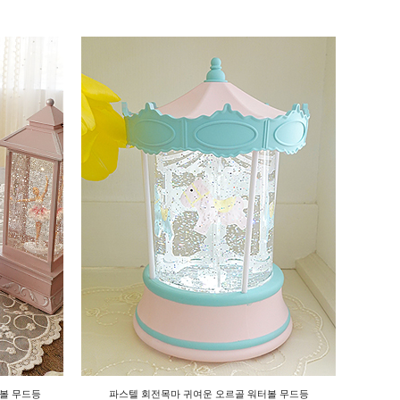
볼 무드등
파스텔 회전목마 귀여운 오르골 워터볼 무드등