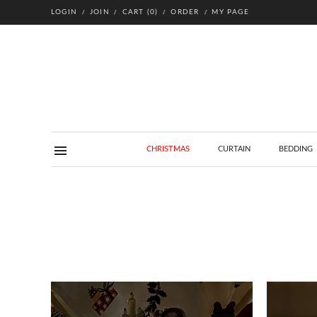
LOGIN
JOIN
CART
(
0
)
ORDER
MY PAGE
CHRISTMAS
CURTAIN
BEDDING