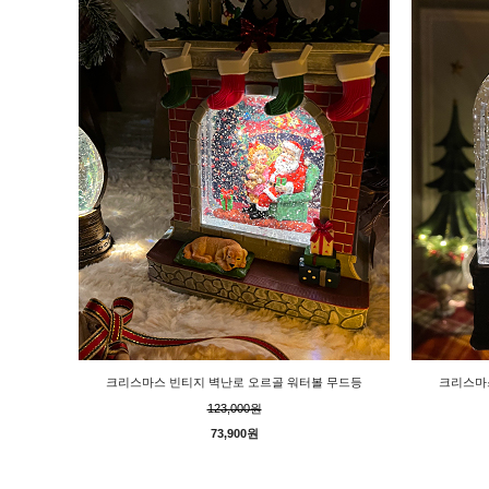
크리스마스 빈티지 벽난로 오르골 워터볼 무드등
크리스마
123,000원
73,900원