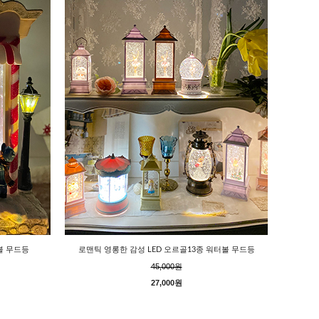
볼 무드등
로맨틱 영롱한 감성 LED 오르골13종 워터볼 무드등
45,000원
27,000원