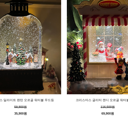
스 딜라이트 랜턴 오르골 워터볼 무드등
크리스마스 글리터 캔디 오르골 워터
59,800원
116,500원
35,900원
69,900원