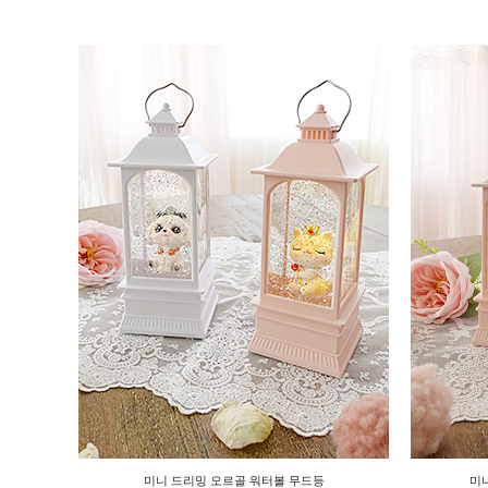
미니 드리밍 오르골 워터볼 무드등
미