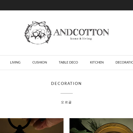
LIVING
CUSHION
TABLE DECO
KITCHEN
DECORATI
DECORATION
오르골