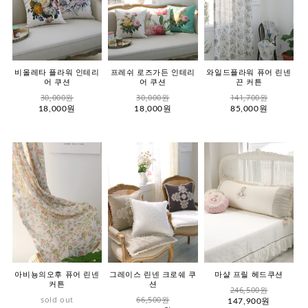
비올레타 플라워 인테리
프레쉬 로즈가든 인테리
와일드플라워 퓨어 린넨
어 쿠션
어 쿠션
끈 커튼
30,000원
30,000원
141,700원
18,000원
18,000원
85,000원
아비뇽의오후 퓨어 린넨
그레이스 린넨 크로쉐 쿠
마샬 프릴 헤드쿠션
커튼
션
246,500원
sold out
66,500원
147,900원