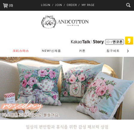
(
0
)
LOGIN /
JOIN /
ORDER /
MY PAGE
크리스마스
NEW!신제품
커튼
침구세트