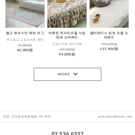
엘고 페르시안 패턴 러그
비체린 럭셔리프릴 누빔
엘리레이스 린넨 프릴 쇼
린넨 쇼파패드
파패드
부드럽고 고급스러운 패턴
193,200원
고급스러운 빈티지함
70,000원
157,000원
115,900원
42,000원
94,000원
MORE
약관
개인정보취급방침
PC 버전
andcotton@naver.com
02.536.6337