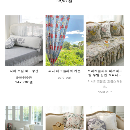
39,900원
리치 프릴 헤드쿠션
써니 체크플라워 커튼
브리케플라워 럭셔리프
릴 누빔 린넨 쇼파패드
246,500원
sold out
럭셔리프릴로 고급스러워
147,900원
요.
sold out