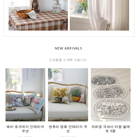
NEW ARRIVALS
신상품을 소개해 드립니다.
쉐비 로즈데이 인테리어
센츄리 명화 인테리어 쿠
쟈르댕 극세사 타원 발매
쿠션
션
트 6종