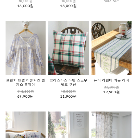
30,000원
30,000원
sold out
18,000원
18,000원
프렌치 뜨왈 이중거즈 원
크리스마스 타탄 스노우
퓨어 라벤더 가든 러너
피스 홈웨어
체크 쿠션
33,200원
116,500원
19,900원
19,900원
69,900원
11,900원