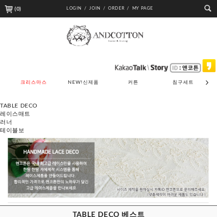
(
0
)
LOGIN /
JOIN /
ORDER /
MY PAGE
크리스마스
NEW!신제품
커튼
침구세트
TABLE DECO
레이스매트
러너
테이블보
TABLE DECO 베스트