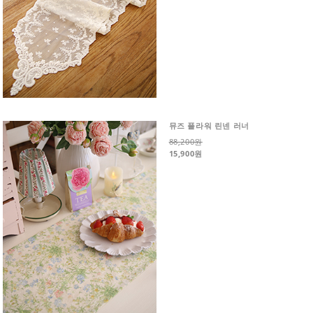
뮤즈 플라워 린넨 러너
88,200원
15,900원