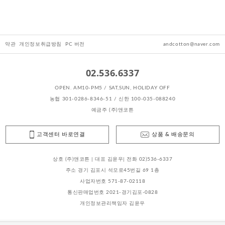
약관
개인정보취급방침
PC 버전
andcotton@naver.com
02.536.6337
OPEN. AM10-PM5 / SAT,SUN, HOLIDAY OFF
농협 301-0286-8346-51 / 신한 100-035-088240
예금주 (주)앤코튼
고객센터 바로연결
상품 & 배송문의
상호 (주)앤코튼 | 대표 김윤우| 전화 02)536-6337
주소 경기 김포시 석모로45번길 69 1층
사업자번호 571-87-02118
통신판매업번호 2021-경기김포-0828
개인정보관리책임자 김윤우