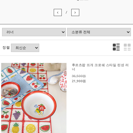
/
정렬
후르츠팝 뜨개 크로쉐 스타일 린넨 러
너
36,500원
21,900원