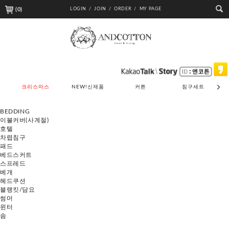
(
0
)
LOGIN /
JOIN /
ORDER /
MY PAGE
크리스마스
NEW!신제품
커튼
침구세트
BEDDING
이불커버(사계절)
호텔
차렵침구
패드
베드스커트
스프레드
베개
헤드쿠션
블랭킷/담요
썸머
윈터
솜