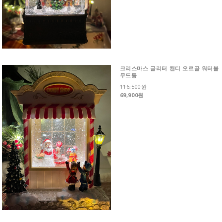
크리스마스 글리터 캔디 오르골 워터볼
무드등
116,500원
69,900원