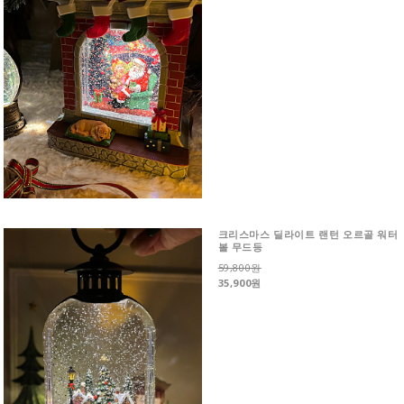
크리스마스 딜라이트 랜턴 오르골 워터
볼 무드등
59,800원
35,900원