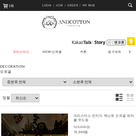
(
0
)
LOGIN /
JOIN /
ORDER /
MY PAGE
크리스마스
NEW!신제품
커튼
침구세트
DECORATION
오르골
정렬
크리스마스 빈티지 벽난로 오르골 워터
볼 무드등
123,000원
73,900원