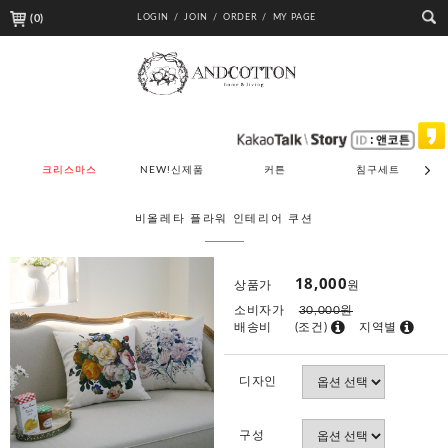
(
0
)
LOGIN /
JOIN /
ORDER /
MY PAGE
크리스마스
NEW!신제품
커튼
침구세트
비올레타 플라워 인테리어 쿠션
18,000
상품가
원
소비자가
30,000원
배송비
(조건)
지역별
디자인
구성