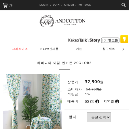
(
0
)
LOGIN /
JOIN /
ORDER /
MY PAGE
크리스마스
NEW!신제품
커튼
침구세트
하바나의 아침 면커튼 2COLORS
32,900
상품가
원
소비자가
54,900원
적립금
1%
배송비
(조건)
지역별
컬러