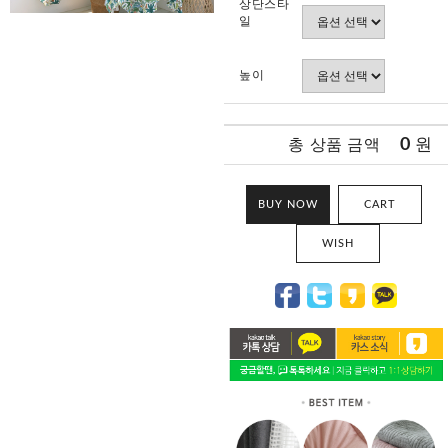
상단스타
일
높이
0
원
총 상품 금액
BUY NOW
CART
WISH