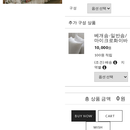
구성
추가 구성 상품
베개솜-일반솜/
마이크로화이바
10,000
원
100원 적립
(조건) 배송
지
역별
0
원
총 상품 금액
BUY NOW
CART
WISH