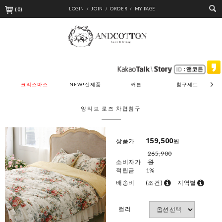
(
0
)
LOGIN /
JOIN /
ORDER /
MY PAGE
크리스마스
NEW!신제품
커튼
침구세트
앙티브 로즈 차렵침구
159,500
상품가
원
265,900
소비자가
원
적립금
1%
배송비
(조건)
지역별
컬러