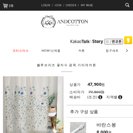
(
0
)
LOGIN /
JOIN /
ORDER /
MY PAGE
크리스마스
NEW!신제품
커튼
침구세트
블루브리즈 꽃자수 광목 가리개커튼
47,900
상품가
원
소비자가
79,800원
배송비
(조건)
지역별
추가 구성 상품
바란스봉
8,000
원