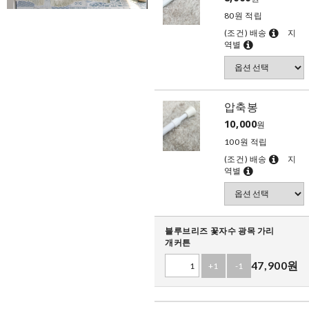
80원 적립
(조건) 배송
지
역별
압축봉
10,000
원
100원 적립
(조건) 배송
지
역별
블루브리즈 꽃자수 광목 가리
개커튼
47,900
원
+1
-1